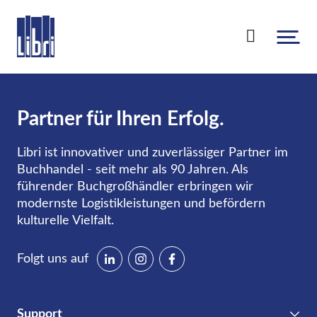
Über uns
Partner für Ihren Erfolg.
Unternehmen
Für den Handel
Libri ist innovativer und zuverlässiger Partner im
Nachhaltigkeit & Compliance
Buchhandel - seit mehr als 90 Jahren. Als
Leistungsübersicht
führender Buchgroßhändler erbringen wir
Für Verlage
Leseförderung
modernste Logistikleistungen und befördern
Großhandel
kulturelle Vielfalt.
Karriere
Übersicht
Aktuelles & Events
eCommerce
Libri.Support
Folgt uns auf
Print
Transport
Libri.Magazin
Kontakt
Libri Print-on-Demand
Mein.Libri
Produkte
Veranstaltungen
Support