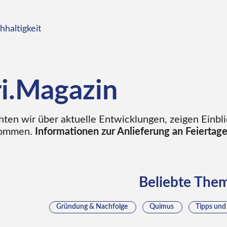
hhaltigkeit
ri.Magazin
hten wir über aktuelle Entwicklungen, zeigen Einbl
kommen.
Informationen zur Anlieferung an Feiertag
Beliebte The
Gründung & Nachfolge
Quimus
Tipps und 
Arbeiten bei Libri
Auf digitale Nachbarschaft
Ba