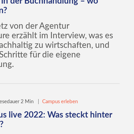
 in der Buchhandlung – wo
n?
z von der Agentur
e erzählt im Interview, was es
achhaltig zu wirtschaften, und
 Schritte für die eigene
ung.
esedauer 2 Min
Campus erleben
s live 2022: Was steckt hinter
?