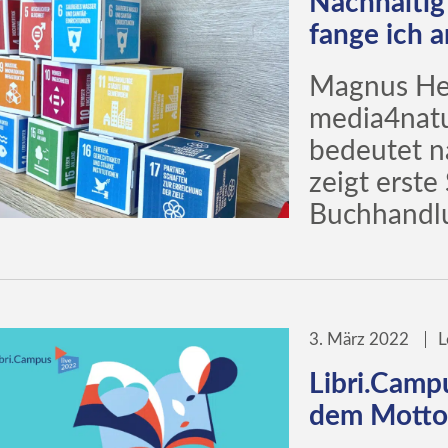
Nachhaltig
fange ich a
Magnus Het
media4natur
bedeutet n
zeigt erste
Buchhandl
3. März 2022
L
Libri.Campu
dem Motto