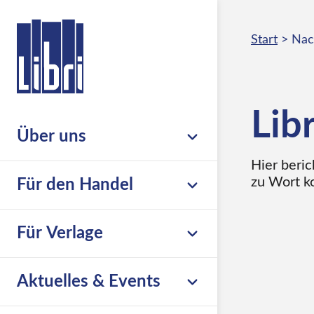
Start
>
Nac
Lib
Über uns
Hier beric
Unternehmen
zu Wort 
Für den Handel
Nachhaltigkeit & Compliance
Leistungsübersicht
Für Verlage
Leseförderung
Großhandel
Karriere
Übersicht
Aktuelles & Events
eCommerce
Libri.Support
Print