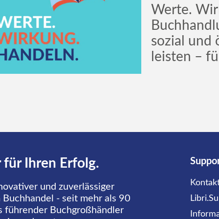
Werte. Wir
Buchhandlu
sozial und 
leisten – f
 für Ihren Erfolg.
Suppo
Kontak
innovativer und zuverlässiger
 Buchhandel - seit mehr als 90
Libri.S
ls führender Buchgroßhändler
Informa