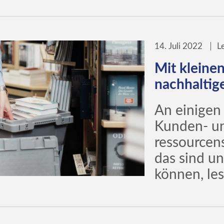
Buchhandel
Buchhandel allgemein
Buchha
Campus.Dialog
Libri.Campus
Libri.Shopline
14. Juli 2022
L
reingeschaut
Schulbuch
tolin
Mit kleinen
nachhaltige
An einigen 
Kunden- un
ressourcen
das sind u
können, les